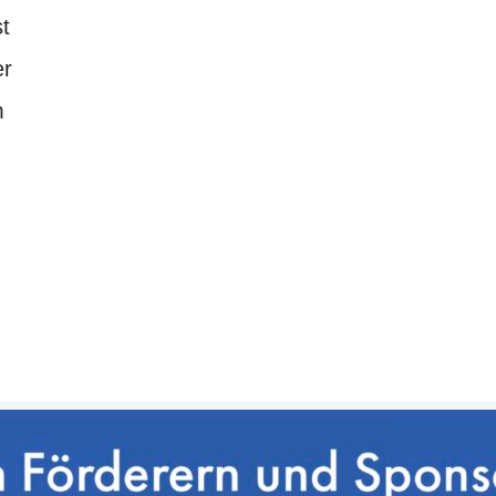
t
er
m