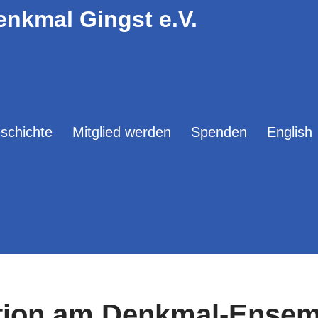
enkmal Gingst e.V.
schichte
Mitglied werden
Spenden
English
tion am Denkmal-Ensem