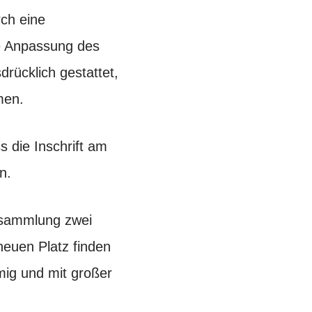
ch eine
e Anpassung des
rücklich gestattet,
men.
 die Inschrift am
n.
rsammlung zwei
euen Platz finden
mig und mit großer