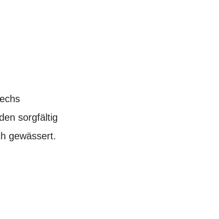
sechs
en sorgfältig
ch gewässert.