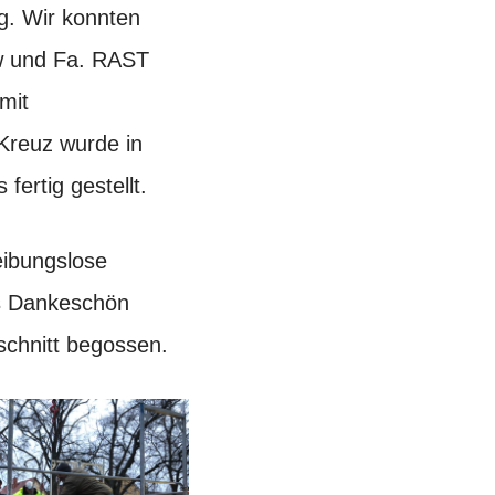
g. Wir konnten
w und Fa. RAST
mit
Kreuz wurde in
ertig gestellt.
eibungslose
es Dankeschön
schnitt begossen.