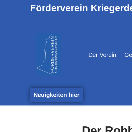
Förderverein Kriegerd
Zum
Inhalt
springen
Der Verein
Ge
Neuigkeiten hier
Der Rohba